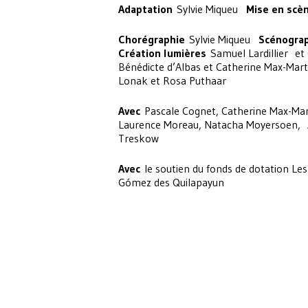
Adaptation
Sylvie Miqueu
Mise en scè
Chorégraphie
Sylvie Miqueu
Scénograp
Création lumières
Samuel Lardillier et
Bénédicte d’Albas et Catherine Max-Mar
Lonak et Rosa Puthaar
Avec
Pascale Cognet, Catherine Max-Mart
Laurence Moreau, Natacha Moyersoen, A
Treskow
Avec
le soutien du fonds de dotation Le
Gómez des Quilapayun