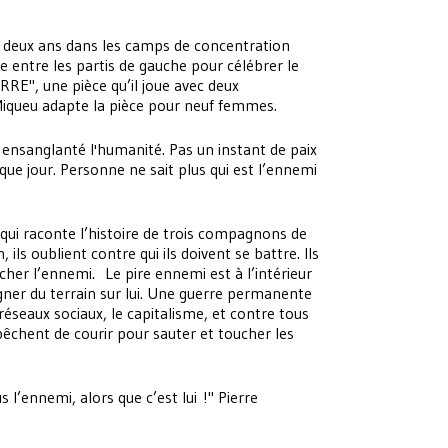
 deux ans dans les camps de concentration
e entre les partis de gauche pour célébrer le
RRE", une pièce qu’il joue avec deux
Miqueu adapte la pièce pour neuf femmes.
nt ensanglanté l'humanité. Pas un instant de paix
aque jour. Personne ne sait plus qui est l’ennemi
 qui raconte l’histoire de trois compagnons de
 ils oublient contre qui ils doivent se battre. Ils
her l’ennemi. Le pire ennemi est à l’intérieur
ner du terrain sur lui. Une guerre permanente
s réseaux sociaux, le capitalisme, et contre tous
êchent de courir pour sauter et toucher les
s l’ennemi, alors que c’est lui !" Pierre