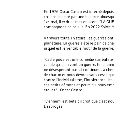
En 1976 Oscar Castro est interné depuis
chiliens. Inspiré par une bagarre ubuesqu
1
mai, il écrit et met en scène "LA GUE
er
compagnons de cellule. En 2022 Sylvie 
À travers toute l'histoire, les guerres o
planétaire. La guerre a été le pain de ch
ni quel est le véritable motif de la guerre.
"Cette pièce est une comédie surréaliste
cellule qui s’en vont en guerre. En chemin,
ne désespèrent pas et continuent à cherc
de chacun et nous devons sans cesse gag
contre l’individualisme, l’intolérance, le
ces petits démons et peurs qui nous emp
étoiles." Oscar Castro.
"L’ennemi est bête : il croit que c’est nou
Desproges