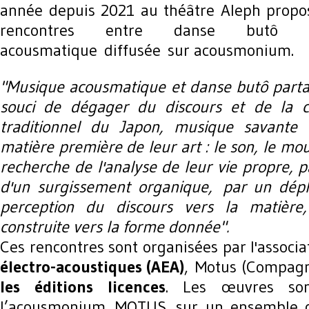
année depuis 2021 au théâtre Aleph
propos
rencontr
es entre danse butô e
acousmatique diffusée sur acousmonium.
"Musique acousmatique et danse butô par
souci de dégager du discours et de la 
traditionnel du Japon, musique savante o
matière première de leur art : le son, le m
recherche de l'analyse de leur vie propre, p
d'un surgissement organique,
par un dép
perception du discours vers la matière
construite vers la forme donnée".
Ces rencontres sont organisées par l'associ
électro-acoustiques (AEA)
, Motus (Compagn
les éditions licences
. Les œuvres son
l’acousmonium MOTUS sur un ensemble d'